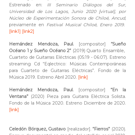
Estrenado en:
III Seminario Diálogos del Sur,
Universidad de Los Lagos, Junio 2020 [virtual], por
Núcleo de Experimentación Sonora de Chiloé, Ancud,
previamente en
Festival Musical Chiloé, Enero 2019.
[link1]
[link2]
Hernández Mendoza, Paul.
[compositor]
“Sueño
Océano 1 y Sueño Océano 2”
(2019) Quarto Ensamble,
Cuarteto de Guitarras Eléctricas (05:19 - 06:07). Estreno
streaming Cd “Eqlectrico: Músicas Contemporáneas
para Cuarteto de Guitarras Eléctricas”. Fondo de la
Música 2019. Estreno Abril 2020.
[link]
Hernández Mendoza, Paul.
[compositor]
“En la
Ventana”
(2020) Pieza para Guitarra Eléctrica Solista.
Fondo de la Música 2020. Estreno Diciembre de 2020.
[link]
Celedón Bórquez, Gustavo
[realizador].
“Fierros”
(2020).