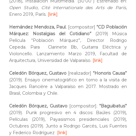
(2018), Instalación Multimedia. (30’00’’) Estrenado en:
Open Studio, Cité Internationale des Arts de París
,
Enero 2019, París.
[link]
Hernández Mendoza, Paul.
[compositor]
“CD Población
Márquez: Nostalgias del Cotidiano”
(2019) Música
Película “Población Márquez”, Director Rodrigo
Cepeda. Para Clarinete Bb, Guitarra Eléctrica y
Violoncello. Lanzamiento Marzo 2019, Facultad de
Arquitectura, Universidad de Valparaíso.
[link]
Celedón Bórquez, Gustavo
[realizador]
“Honoris Causa”
(2019). Ensayo cinematográfico en torno a la visita de
Jacques Rancière a Valparaíso en 2017. Mostrado en
Brasil, Colombia y Chile.
Celedón Bórquez, Gustavo
[compositor].
“Baguibatus”
(2019). Punk progresivo en 4 discos: Baúles (2019),
Películas (2019), Payasismos presidenciales (2019),
Octubres (2019). Junto a Rodrigo Garcés, Luis Fuentes
y Federico Rodríguez
[link]