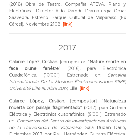
(2018) Obra de Teatro, Compañía ATEVA. Piano y
Electrónica. Director Aldo Parodi- Dramaturgia Omar
Saavedra. Estreno Parque Cultural de Valparaíso (Ex
Cárcel), Noviembre 2108.
[link]
2017
Galarce López, Cristian.
[compositor] “
Nature morte en
face d’une fenêtre
” (2016), para Electrónica
Cuadrafónica. (10’00’’). Estrenado en:
Semaine
Internationale De La Musique Électroacoustique SIME,
Université Lille III, Abril 2017
, Lille.
[link]
Galarce López, Cristian.
[compositor] “
Naturaleza
muerta con paisaje fragmentado
” (2017); para Guitarra
Eléctrica y Electrónica cuadrafónica. (9’00’’). Estrenado
en:
Conciertos del Centro de Investigaciones Artísticas
de la Universidad de Valparaíso
, Sala Rubén Darío,
Diciembre 2017; por Paul Hernández, Guitarra Eléctrica.