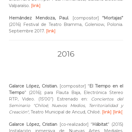
Valparaíso.
[link]
Hernández Mendoza, Paul.
[compositor]
“Mortajas”
(2016) Festival de Teatro Bramma, Goleniow, Polonia.
Septiembre 2017.
[link]
2016
Galarce López, Cristian.
[compositor] “
El Tiempo en el
Tiempo
” (2016); para Flauta Baja, Electrónica Stereo
RTP, Video. (15’00’’) Estrenado en:
Conciertos del
Seminario "Chiloé; Nuevos Medios, Territorialidad y
Creación"
, Teatro Municipal de Ancud, Chiloé.
[link]
[link[
Galarce López, Cristian
[co-realizador] “
Hábitat
” (2015)
Instalación inmersiva de Nuevas Artes Mediales.