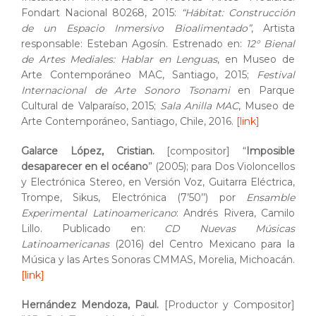
Fondart Nacional 80268, 2015:
“Hábitat: Construcción
de un Espacio Inmersivo Bioalimentado”
, Artista
responsable: Esteban Agosín. Estrenado en:
12° Bienal
de Artes Mediales: Hablar en Lenguas
, en Museo de
Arte Contemporáneo MAC, Santiago, 2015;
Festival
Internacional de Arte Sonoro Tsonami
en Parque
Cultural de Valparaíso, 2015;
Sala Anilla MAC
, Museo de
Arte Contemporáneo, Santiago, Chile, 2016.
[link]
Galarce López, Cristian.
[compositor] “
Imposible
desaparecer en el océano
” (2005); para Dos Violoncellos
y Electrónica Stereo, en Versión Voz, Guitarra Eléctrica,
Trompe, Sikus, Electrónica (7’50’’) por
Ensamble
Experimental Latinoamericano
: Andrés Rivera, Camilo
Lillo. Publicado en:
CD Nuevas Músicas
Latinoamericanas
(2016) del Centro Mexicano para la
Música y las Artes Sonoras CMMAS, Morelia, Michoacán.
[link]
Hernández Mendoza, Paul.
[Productor y Compositor]