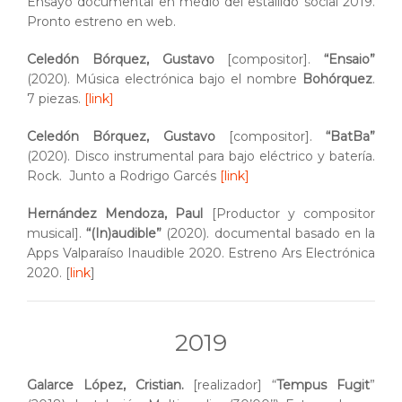
Ensayo documental en medio del estallido social 2019.
Pronto estreno en web.
Celedón Bórquez, Gustavo
[compositor].
“Ensaio”
(2020). Música electrónica bajo el nombre
Bohórquez
.
7 piezas.
[link]
Celedón Bórquez, Gustavo
[compositor].
“BatBa”
(2020). Disco instrumental para bajo eléctrico y batería.
Rock. Junto a Rodrigo Garcés
[link]
Hernández Mendoza, Paul
[Productor y compositor
musical].
“(In)audible”
(2020). documental basado en la
Apps Valparaíso Inaudible 2020. Estreno Ars Electrónica
2020. [
link
]
2019
Galarce López, Cristian.
[realizador] “
Tempus Fugit
”