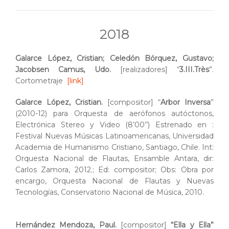
2018
Galarce López, Cristian; Celedón Bórquez, Gustavo;
Jacobsen Camus, Udo.
[realizadores] “
3.III.Très
”.
Cortometraje
[link]
Galarce López, Cristian.
[compositor] “
Arbor Inversa
”
(2010-12) para Orquesta de aerófonos autóctonos,
Electrónica Stereo y Video (8’00’’) Estrenado en :
Festival Nuevas Músicas Latinoamericanas, Universidad
Academia de Humanismo Cristiano, Santiago, Chile. Int:
Orquesta Nacional de Flautas, Ensamble Antara, dir:
Carlos Zamora, 2012.; Ed: compositor; Obs: Obra por
encargo, Orquesta Nacional de Flautas y Nuevas
Tecnologías, Conservatorio Nacional de Música, 2010.
Hernández Mendoza, Paul.
[compositor]
“Ella y Ella”