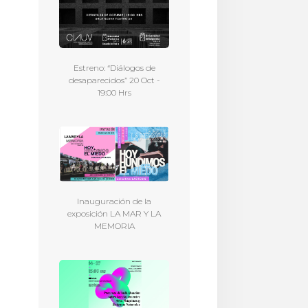
Estreno: “Diálogos de
desaparecidos” 20 Oct -
19:00 Hrs
Inauguración de la
exposición LA MAR Y LA
MEMORIA