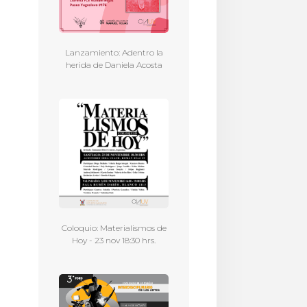
Lanzamiento: Adentro la
herida de Daniela Acosta
Coloquio: Materialismos de
Hoy - 23 nov 18:30 hrs.