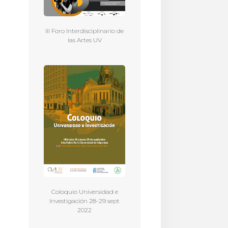
III Foro Interdisciplinario de
las Artes UV
Coloquio Universidad e
Investigación 28-29 sept
2022