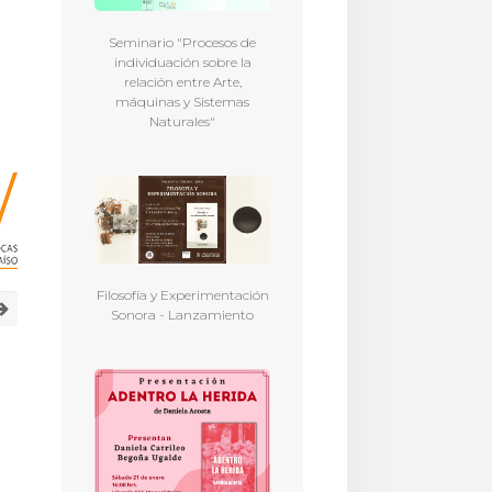
Seminario "Procesos de
individuación sobre la
relación entre Arte,
máquinas y Sistemas
Naturales"
Filosofía y Experimentación
Sonora - Lanzamiento