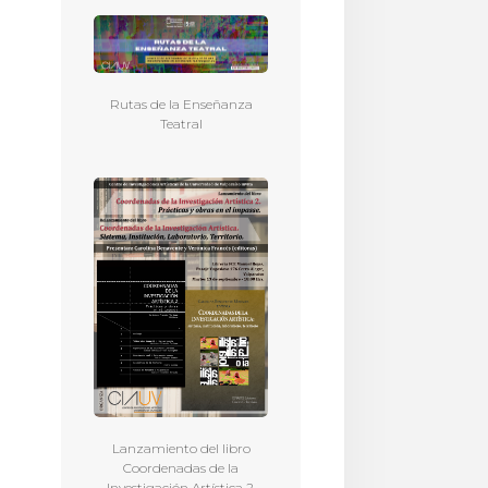
Rutas de la Enseñanza
Teatral
Lanzamiento del libro
Coordenadas de la
Investigación Artística 2.