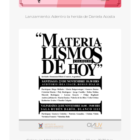
Lanzamiento: Adentro la herida de Daniela Acosta