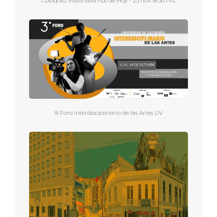
Coloquio: Materialismos de Hoy - 23 nov 18:30 hrs.
III Foro Interdisciplinario de las Artes UV