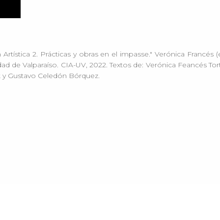
Artística 2. Prácticas y obras en el impasse." Verónica Francés (
sidad de Valparaíso. CIA-UV, 2022. Textos de: Verónica Feancés 
y Gustavo Celedón Bórquez.