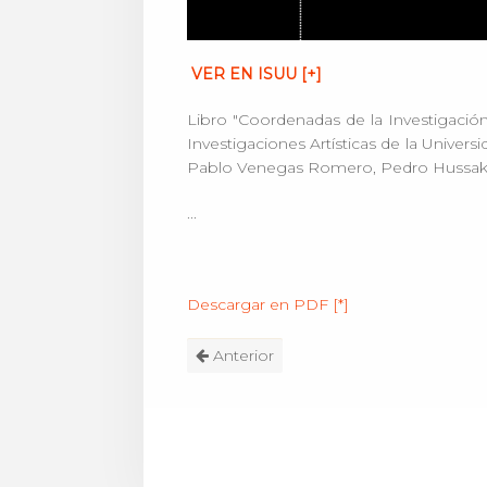
VER EN ISUU [+]
Libro "Coordenadas de la Investigación 
Investigaciones Artísticas de la Univer
Pablo Venegas Romero, Pedro Hussak 
...
Descargar en PDF [*]
Anterior