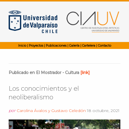
Inicio
|
Proyectos
|
Publicaciones
|
Galería
|
Cartelera
|
Contacto
Publicado en El Mostrador - Cultura
[link]
Los conocimientos y el
neoliberalismo
por
Carolina Ávalos y Gustavo Celedón
18 octubre, 2021