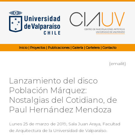
Inicio
|
Proyectos
|
Publicaciones
|
Galería
|
Cartelera
|
Contacto
{emailit}
Lanzamiento del disco
Población Márquez:
Nostalgias del Cotidiano, de
Paul Hernández Mendoza
Lunes 25 de marzo de 2019, Sala Juan Araya, Facultad
de Arquitectura de la Universidad de Valparaíso.