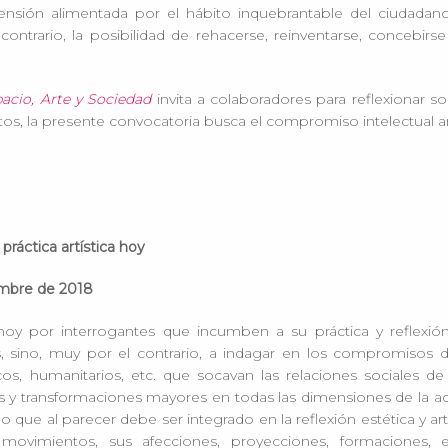
sión alimentada por el hábito inquebrantable del ciudadan
l contrario, la posibilidad de rehacerse, reinventarse, concebi
acio, Arte y Sociedad
invita a colaboradores para reflexionar 
tos, la presente convocatoria busca el compromiso intelectual a
 práctica artística hoy
embre de 2018
a hoy por interrogantes que incumben a su práctica y reflexión
 sino, muy por el contrario, a indagar en los compromisos de 
cos, humanitarios, etc. que socavan las relaciones sociales de
 y transformaciones mayores en todas las dimensiones de la a
que al parecer debe ser integrado en la reflexión estética y art
 movimientos, sus afecciones, proyecciones, formaciones, 